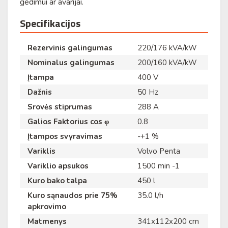
gedimui ar avarijai.
Specifikacijos
Rezervinis galingumas
220/176 kVA/kW
Nominalus galingumas
200/160 kVA/kW
Įtampa
400 V
Dažnis
50 Hz
Srovės stiprumas
288 A
Galios Faktorius cos φ
0.8
Įtampos svyravimas
-+1 %
Variklis
Volvo Penta
Variklio apsukos
1500 min -1
Kuro bako talpa
450 l
Kuro sąnaudos prie 75%
35.0 l/h
apkrovimo
Matmenys
341x112x200 cm