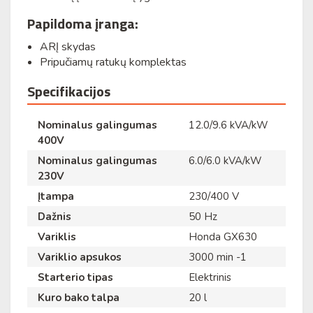
Papildoma įranga:
ARĮ skydas
Pripučiamų ratukų komplektas
Specifikacijos
Nominalus galingumas
12.0/9.6 kVA/kW
400V
Nominalus galingumas
6.0/6.0 kVA/kW
230V
Įtampa
230/400 V
Dažnis
50 Hz
Variklis
Honda GX630
Variklio apsukos
3000 min -1
Starterio tipas
Elektrinis
Kuro bako talpa
20 l