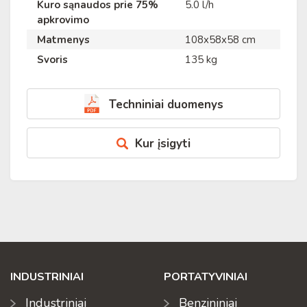
Kuro sąnaudos prie 75%
5.0 l/h
apkrovimo
Matmenys
108x58x58 cm
Svoris
135 kg
Techniniai duomenys
Kur įsigyti
INDUSTRINIAI
PORTATYVINIAI
Industriniai
Benzininiai