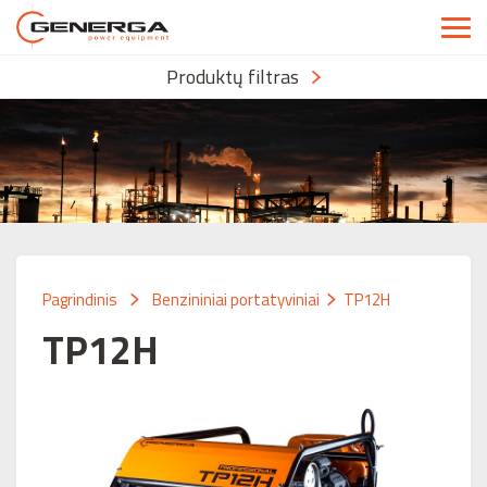
Produktų filtras
Pagrindinis
Benzininiai portatyviniai
TP12H
TP12H