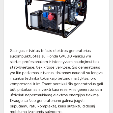
Galingas ir tvirtas trifazis elektros generatorius
sukomplektuotas su Honda GX630 varikliu yra
skirtas profesionaliam ir intensyviam naudojimui tiek
statybvietėse, tiek kitose veiklose. Šis generatorius
yra itin patikimas ir tvarus, tinkamas naudoti su lengva
ir sunkia technika tokia kaip betono maišyklės, oro
kompresoriai ir kt. Esant poreikiui šis generatorius gali
būti pritaikomas ir veikti kaip rezervinis generatorius ir
užtikrinti nepertraukiamą elektros energijos tiekimą.
Drauge su šiuo generatoriumi galima įsigyti
pripučiamų ratų komplektą, kuris suteiktų didesnį
mobilumą įvairiomis sąlygomis.