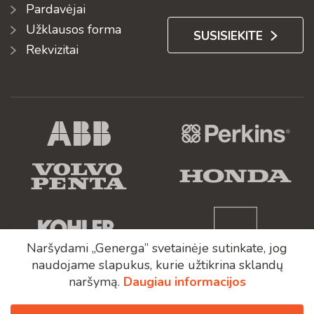
Pardavėjai
Užklausos forma
SUSISIEKITE
Rekvizitai
Naršydami „Generga” svetainėje sutinkate, jog
naudojame slapukus, kurie užtikrina sklandų
naršymą.
Daugiau informacijos
Generga ® 2008 - 2026, Visos teisės saugomos